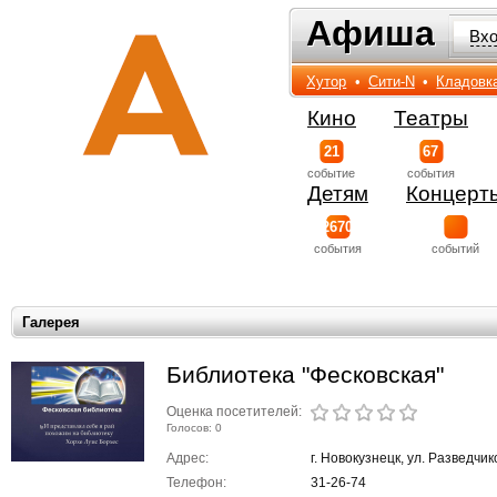
Афиша
Афиша
Вх
Хутор
•
Сити-N
•
Кладовк
Кино
Театры
21
67
событиe
события
Детям
Концерт
2670
события
событий
Галерея
Библиотека "Фесковская"
Оценка посетителей:
Голосов: 0
Адрес:
г. Новокузнецк, ул. Разведчик
Телефон:
31-26-74