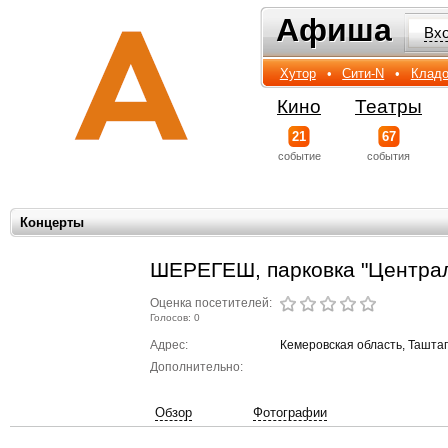
Афиша
Афиша
Вх
Хутор
•
Сити-N
•
Кладо
Кино
Театры
21
67
событиe
события
Концерты
ШЕРЕГЕШ, парковка "Центра
Оценка посетителей:
Голосов: 0
Адрес:
Кемеровская область, Ташта
Дополнительно:
Обзор
Фотографии