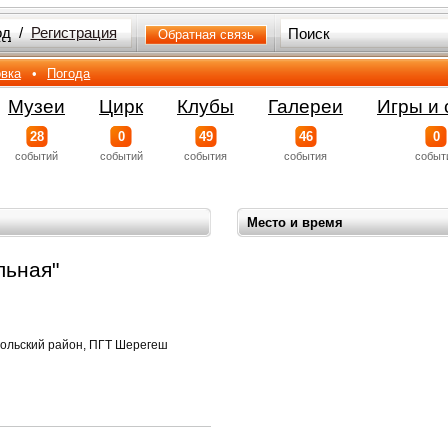
од
/
Регистрация
Обратная связь
вка
•
Погода
Музеи
Цирк
Клубы
Галереи
Игры и 
28
0
49
46
0
событий
событий
события
события
событ
Место и время
льная"
гольский район, ПГТ Шерегеш