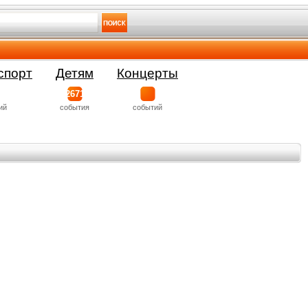
спорт
Детям
Концерты
2671
ий
события
событий