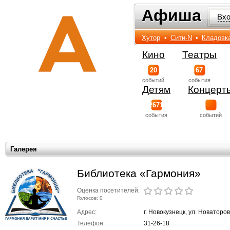
Афиша
Афиша
Вх
Хутор
•
Сити-N
•
Кладовк
Кино
Театры
20
67
событий
события
Детям
Концерт
2671
события
событий
Галерея
Библиотека «Гармония»
Оценка посетителей:
Голосов: 0
Адрес:
г. Новокузнецк, ул. Новаторов
Телефон:
31-26-18