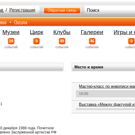
од
/
Регистрация
Обратная связь
вка
•
Погода
Музеи
Цирк
Клубы
Галереи
Игры и 
28
0
49
46
0
событий
событий
события
события
событ
Место и время
Мастер-класс по живописи м
16:00
 1
Выставка «Между фактурой и
0 декабря 1986 года. Почетное
авлено Заслуженной артистке РФ