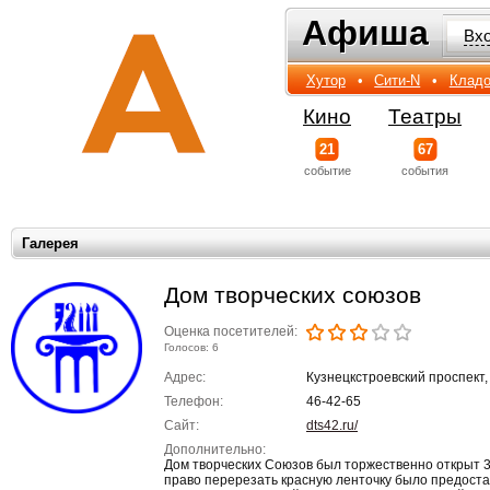
Афиша
Афиша
Вх
Хутор
•
Сити-N
•
Кладо
Кино
Театры
21
67
событиe
события
Галерея
Дом творческих союзов
Оценка посетителей:
Голосов: 6
Адрес:
Кузнецкстроевский проспект,
Телефон:
46-42-65
Сайт:
dts42.ru/
Дополнительно:
Дом творческих Союзов был торжественно открыт 3
право перерезать красную ленточку было предост