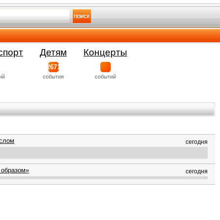
спорт
Детям
Концерты
2671
ий
события
событий
аслом
сегодня
 образом»
сегодня