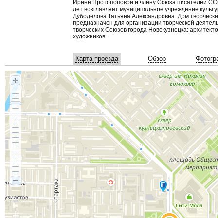
Ирине Протопоповой и члену Союза писателей СС
лет возглавляет муниципальное учреждение культ
Дубоделова Татьяна Александровна. Дом творческ
предназначен для организации творческой деяте
творческих Союзов города Новокузнецка: архитекто
художников.
Карта проезда
Обзор
Фотогр