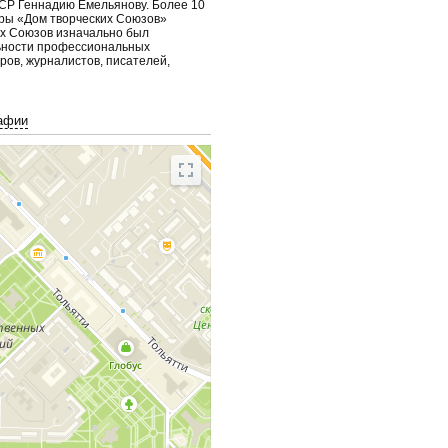
СР Геннадию Емельянову. Более 10
уры «Дом творческих Союзов»
их Союзов изначально был
льности профессиональных
ров, журналистов, писателей,
афии