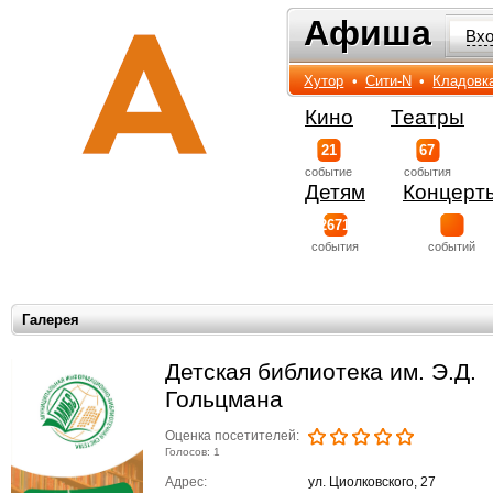
Афиша
Афиша
Вх
Хутор
•
Сити-N
•
Кладовк
Кино
Театры
21
67
событиe
события
Детям
Концерт
2671
события
событий
Галерея
Детская библиотека им. Э.Д.
Гольцмана
Оценка посетителей:
Голосов: 1
Адрес:
ул. Циолковского, 27