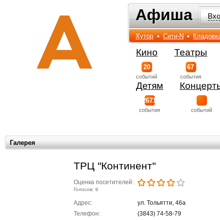
Афиша
Афиша
Вх
Хутор
•
Сити-N
•
Кладовк
Кино
Театры
20
67
событий
события
Детям
Концерт
2671
события
событий
Галерея
ТРЦ "Континент"
Оценка посетителей:
Голосов: 9
Адрес:
ул. Тольятти, 46а
Телефон:
(3843) 74-58-79