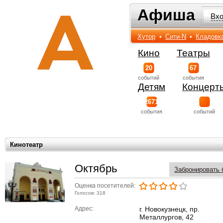
Афиша
Афиша
Вх
Хутор
•
Сити-N
•
Кладовк
Кино
Театры
20
67
событий
события
Детям
Концерт
2671
события
событий
Кинотеатр
Октябрь
Забронировать 
Оценка посетителей:
Голосов: 318
Адрес:
г. Новокузнецк, пр.
Металлургов, 42