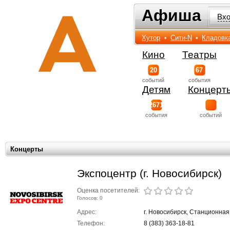
Афиша
Афиша
Вх
Хутор
•
Сити-N
•
Кладовк
Кино
Театры
20
67
событий
события
Детям
Концерт
2671
события
событий
Концерты
Экспоцентр (г. Новосибирск)
Оценка посетителей:
Голосов: 0
Адрес:
г. Новосибирск, Станционная
Телефон:
8 (383) 363-18-81