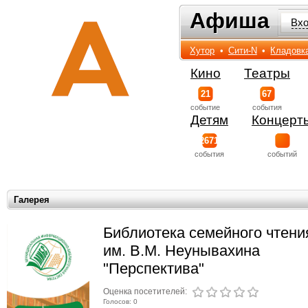
Афиша
Афиша
Вх
Хутор
•
Сити-N
•
Кладовк
Кино
Театры
21
67
событиe
события
Детям
Концерт
2671
события
событий
Галерея
Библиотека семейного чтени
им. В.М. Неунывахина
"Перспектива"
Оценка посетителей:
Голосов: 0