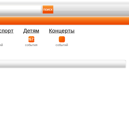
спорт
Детям
Концерты
2671
ий
события
событий