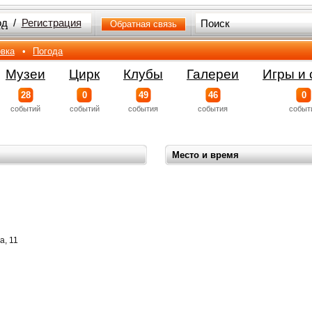
од
/
Регистрация
Обратная связь
вка
•
Погода
Музеи
Цирк
Клубы
Галереи
Игры и 
28
0
49
46
0
событий
событий
события
события
событ
Место и время
а, 11