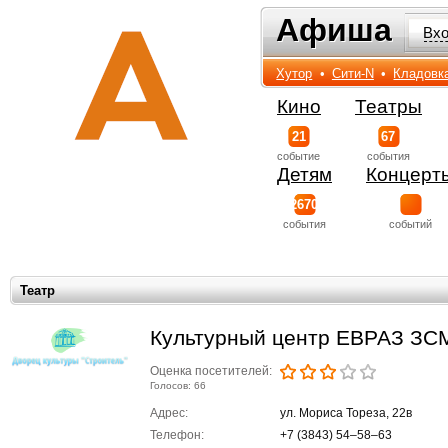
Афиша
Афиша
Вх
Хутор
•
Сити-N
•
Кладовк
Кино
Театры
21
67
событиe
события
Детям
Концерт
2670
события
событий
Театр
Культурный центр ЕВРАЗ ЗС
Оценка посетителей:
Голосов: 66
Адрес:
ул. Мориса Тореза, 22в
Телефон:
+7 (3843) 54‒58‒63