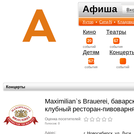
Афиша
Афиша
Вх
Хутор
•
Сити-N
•
Кладовк
Кино
Театры
20
67
событий
события
Детям
Концерт
2671
события
событий
Концерты
Maximilian`s Brauerei, баварс
клубный ресторан-пивоварн
Оценка посетителей:
Голосов: 0
Адрес:
г. Новосибирск, ул. Дуси