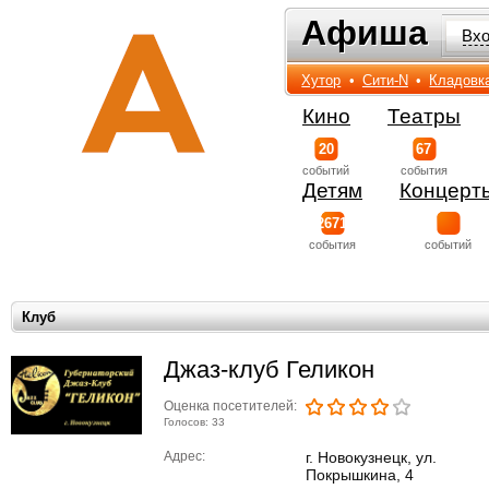
Афиша
Афиша
Вх
Хутор
•
Сити-N
•
Кладовк
Кино
Театры
20
67
событий
события
Детям
Концерт
2671
события
событий
Клуб
Джаз-клуб Геликон
Оценка посетителей:
Голосов: 33
Адрес:
г. Новокузнецк, ул.
Покрышкина, 4