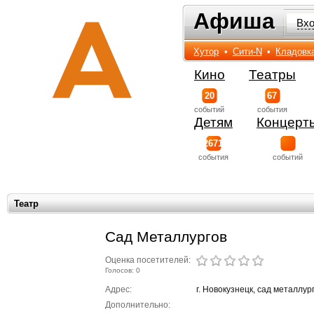
Афиша
Афиша
Вх
Хутор
•
Сити-N
•
Кладовк
Кино
Театры
20
67
событий
события
Детям
Концерт
2671
события
событий
Театр
Сад Металлургов
Оценка посетителей:
Голосов: 0
Адрес:
г. Новокузнецк, сад металлур
Дополнительно: