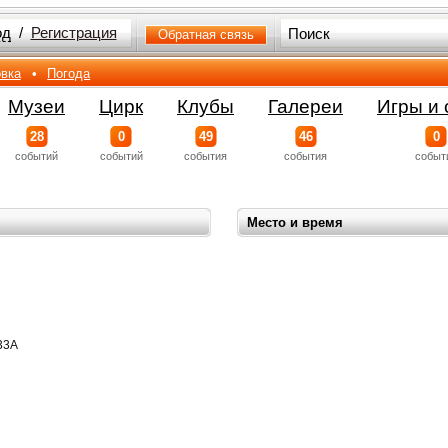
од
/
Регистрация
Обратная связь
вка
•
Погода
Музеи
Цирк
Клубы
Галереи
Игры и 
28
0
49
46
0
событий
событий
события
события
событ
Место и время
 33А