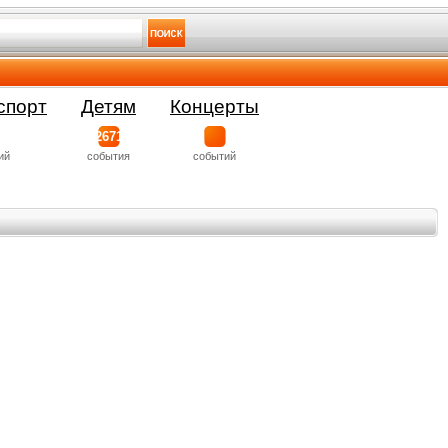
спорт
Детям
Концерты
2671
ий
события
событий