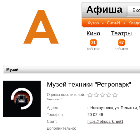
Афиша
Афиша
Вх
Хутор
•
Сити-N
•
Кладо
Кино
Театры
21
67
событиe
события
Музей
Музей техники "Ретропарк"
Оценка посетителей:
Голосов: 0
Адрес:
г. Новокузнецк, ул. Тольятти,
Телефон:
20-02-49
Сайт:
https://retropark.ru/#1
Дополнительно: