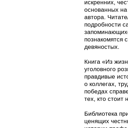
искренних, чес
основанных на
автора. Читате
подробности с
запоминающихс
познакомятся 
девяностых.
Книга «Из жиз
уголовного роз
правдивые исто
о коллегах, тр
победах справ
тех, кто стоит 
Библиотека пр
ценящих честн