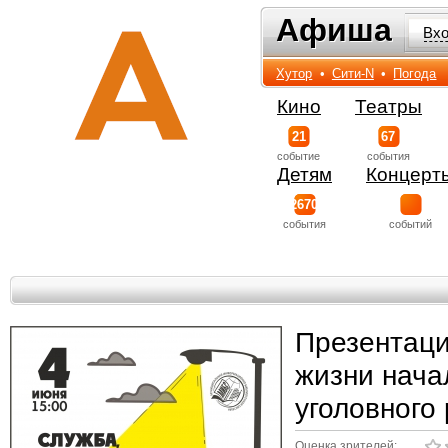
Афиша
Афиша
Вх
Хутор
•
Сити-N
•
Погода
Кино
Театры
21
67
событиe
события
Детям
Концерт
2670
события
событий
Презентаци
жизни нача
уголовного
Оценка зрителей: