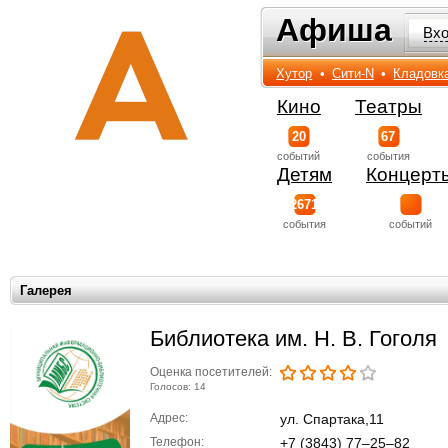
Афиша
Афиша
Вх
Хутор
•
Сити-N
•
Кладовк
Кино
Театры
20
67
событий
события
Детям
Концерт
2671
события
событий
Галерея
Библиотека им. Н. В. Гоголя
Оценка посетителей:
Голосов: 14
Адрес:
ул. Спартака,11
Телефон:
+7 (3843) 77‒25‒82