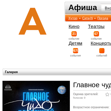
Афиша
Афиша
Вх
Хутор
•
Сити-N
•
Погода
Кино
Театры
21
67
событиe
события
Детям
Концерт
2670
события
событий
Галерея
Главное чу
Оценка зрителей:
Голосов: 0
Возрастное ограничение: