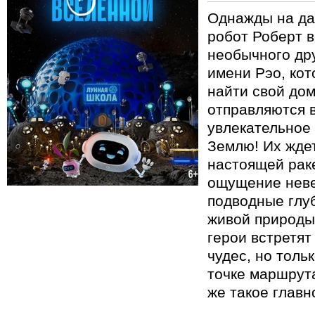
Однажды на да
робот Роберт в
необычного др
имени Рэо, кот
найти свой дом
отправляются 
увлекательное
Землю! Их ждет
настоящей рак
ощущение неве
подводные глу
живой природы
герои встретя
чудес, но толь
точке маршрута
же такое главн