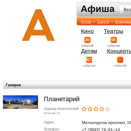
Афиша
Афиша
Вх
Хутор
•
Сити-N
•
Кладовк
Кино
Театры
20
68
событий
события
Детям
Концерт
2671
события
событий
Галерея
Планетарий
Оценка посетителей:
Голосов: 21
Адрес:
Металлургов проспект, 1
Телефон:
+7 (3843) 74‒51‒14