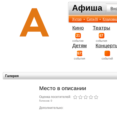
Афиша
Афиша
Вх
Хутор
•
Сити-N
•
Кладовк
Кино
Театры
21
67
событиe
события
Детям
Концерт
2671
события
событий
Галерея
Место в описании
Оценка посетителей:
Голосов: 0
Дополнительно: