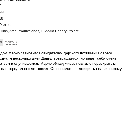
5
мин
18+
взгляд
Films, Arde Producciones, E-Media Canary Project
фото 3
 дом Марио становится свидетелем дерзкого похищения своего
Спустя несколько дней Давид возвращается, но ведёт себя очень
раться в случившемся, Марио обнаруживает связь с нераскрытым
ясло город много лет назад. Он понимает — доверять нельзя никому.