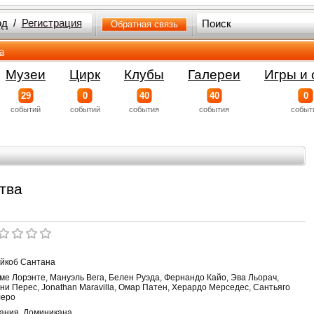
од
/
Регистрация
Обратная связь
а
Музеи
Цирк
Клубы
Галереи
Игры и 
29
0
40
40
0
событий
событий
события
события
событ
тва
йкоб Сантана
ме Лорэнте, Мануэль Вега, Белен Руэда, Фернандо Кайо, Эва Льорач,
ни Перес, Jonathan Maravilla, Омар Патен, Херардо Мерседес, Сантьяго
еро
ания, Доминикана