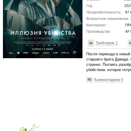
Год:
202
Продолжительность:
97 
Возрастное ограничение:
Кинопрокат:
ПРО
Производство:
AF 
Трейлеров 1
После переезда в новый
старшего брата Давида. 
странно. Пытаясь разоб
убийством, которое потр
Комментариев 0