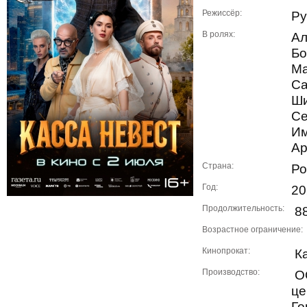
Режиссёр:
Ру
В ролях:
Ал
Бо
Ма
Са
Ши
Се
Им
Ар
Страна:
Ро
Год:
20
Продолжительность:
88
Возрастное ограничение:
Кинопрокат:
Ка
Производство:
О
це
Го