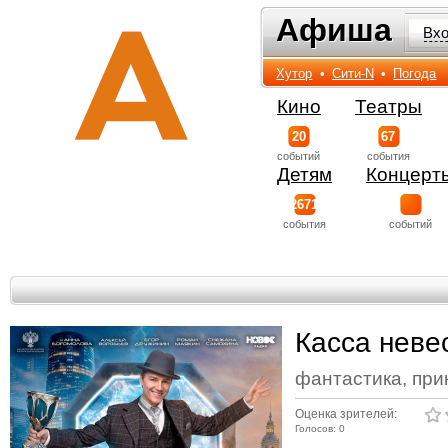
Афиша
Афиша
Вх
Хутор
•
Сити-N
•
Погода
Кино
Театры
20
67
событий
события
Детям
Концерт
2671
события
событий
Касса неве
фантастика, при
Оценка зрителей:
Голосов: 0