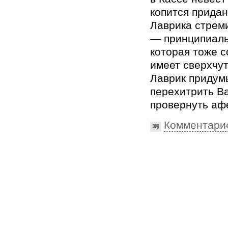
копится придан
Лаврика стрем
— принципиаль
которая тоже с
имеет сверхчу
Лаврик придумы
перехитрить В
провернуть аф
Комментари