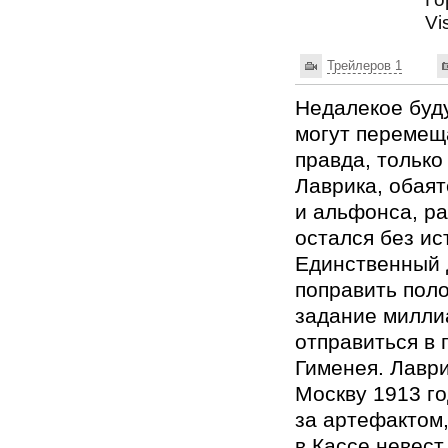
Vi
Трейлеров 1
Недалекое буд
могут перемещ
правда, только
Лаврика, обая
и альфонса, ра
остался без ис
Единственный 
поправить пол
задание милли
отправиться в 
Гименея. Лаври
Москву 1913 го
за артефактом
в Кассе невест