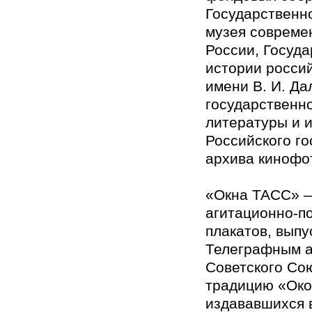
Государственн
музея совреме
России, Госуда
истории росси
имени В. И. Да
государственн
литературы и и
Российского го
архива кинофо
«Окна ТАСС» 
агитационно-п
плакатов, вып
Телеграфным а
Советского Со
традицию «Око
издававшихся в