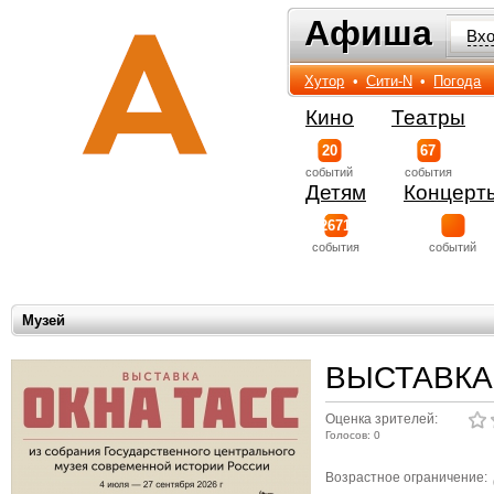
Афиша
Афиша
Вх
Хутор
•
Сити-N
•
Погода
Кино
Театры
20
67
событий
события
Детям
Концерт
2671
события
событий
Музей
ВЫСТАВКА
Оценка зрителей:
Голосов: 0
Возрастное ограничение: