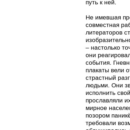
путь к ней.
Не имевшая пр
совместная ра
литераторов с
изобразительн
– настолько то
они реагирова
события. Гнев
плакаты вели 
страстный разг
людьми. Они з
исполнить свой
прославляли их
мирное населе
позором паникё
требовали возм