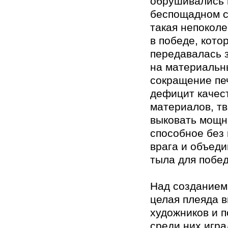
обрушивались н
беспощадном с
такая непокол
в победе, кото
передавалась 
на материальн
сокращение пе
дефицит качес
материалов, т
выковать мощн
способное без
врага и объед
тыла для побе
Над созданием
целая плеяда 
художников и п
среди них игр