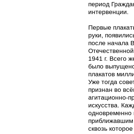
период Гражда
интервенции.
Первые плакат
руки, появилис
после начала 
Отечественной
1941 г. Всего 
было выпущено 
плакатов милл
Уже тогда сове
признан во вс
агитационно-п
искусства. Каж
одновременно 
приближавшим 
сквозь которо