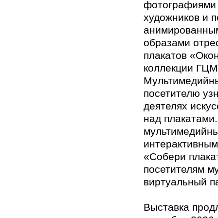
фотографиями 
художников и п
анимированны
образами отре
плакатов «Око
коллекции ГЦМ
Мультимедийны
посетителю уз
деятелях искус
над плакатами
мультимедийны
интерактивным
«Собери плакат
посетителям м
виртуальный п
Выставка продл