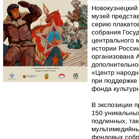
Новокузнецкий
музей предста
серию плакато
собрания Госу
центрального 
истории Росси
организована 
дополнительно
«Центр народн
при поддержке
фонда культур
В экспозиции 
150 уникальных
подлинных, так
мультимедийны
фондовых соб