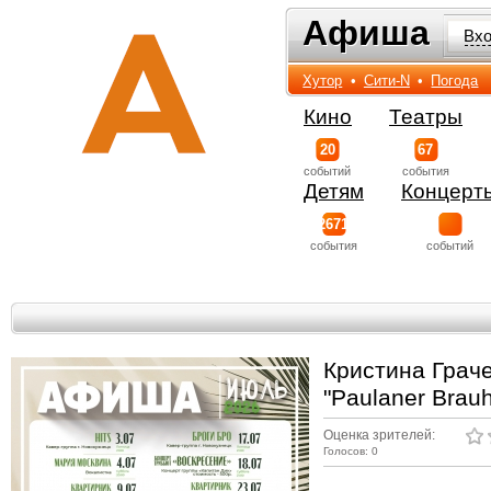
Афиша
Афиша
Вх
Хутор
•
Сити-N
•
Погода
Кино
Театры
20
67
событий
события
Детям
Концерт
2671
события
событий
Кристина Грач
"Paulaner Brau
Оценка зрителей:
Голосов: 0