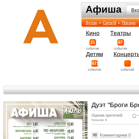
Афиша
Афиша
Вх
Хутор
•
Сити-N
•
Погода
Кино
Театры
21
67
событиe
события
Детям
Концерт
2671
события
событий
Дуэт "Броги Бр
Оценка зрителей:
Голосов: 0
Комментариев 0