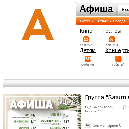
Афиша
Афиша
Вх
Хутор
•
Сити-N
•
Погода
Кино
Театры
21
67
событиe
события
Детям
Концерт
2671
события
событий
Группа "Saturn
Оценка зрителей:
Голосов: 0
Комментариев 0