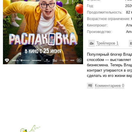
Год:
202
Продолжительность:
82 
Возрастное ограничение:
Кинопрокат:
Атм
Производство:
Arn
Трейлеров 1
Популярный блогер Влад
способом — выставляет н
бизнесмена. Теперь Вла
контракт упираются в о
сделать из его жизни ви
Комментариев 0