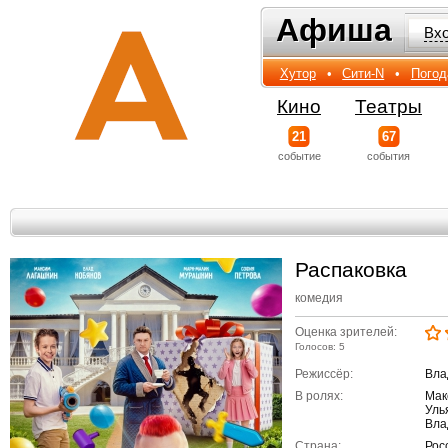
Афиша
Афиша
Вх
Хутор
•
Сити-N
•
Погод
Кино
Театры
21
67
событиe
события
Распаковка
комедия
Оценка зрителей:
Голосов: 5
Режиссёр:
Вла
В ролях:
Мак
Уль
Вла
Страна:
Рос