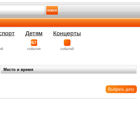
спорт
Детям
Концерты
2671
ий
события
событий
Место и время
Выбрать дату