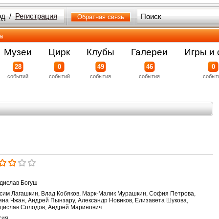
од
/
Регистрация
Обратная связь
а
Музеи
Цирк
Клубы
Галереи
Игры и 
28
0
49
46
0
событий
событий
события
события
событ
дислав Богуш
сим Лагашкин, Влад Кобяков, Марк-Малик Мурашкин, София Петрова,
яна Чжан, Андрей Пынзару, Александр Новиков, Елизавета Шукова,
дислав Солодов, Андрей Маринович
сия