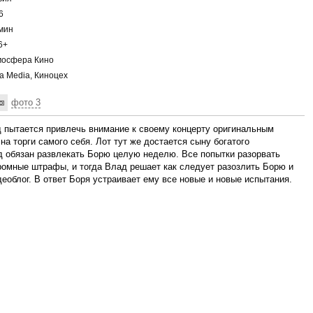
6
мин
6+
осфера Кино
a Media, Киноцех
фото 3
 пытается привлечь внимание к своему концерту оригинальным
а торги самого себя. Лот тут же достается сыну богатого
д обязан развлекать Борю целую неделю. Все попытки разорвать
громные штрафы, и тогда Влад решает как следует разозлить Борю и
деоблог. В ответ Боря устраивает ему все новые и новые испытания.