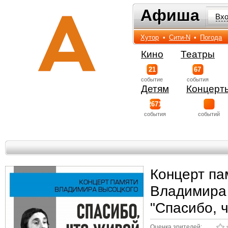
Афиша
Афиша
Вх
Хутор
•
Сити-N
•
Погода
Кино
Театры
21
67
событиe
события
Детям
Концерт
2671
события
событий
Концерт па
Владимира
"Спасибо, 
Оценка зрителей: