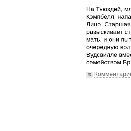
На Тьюздей, м
Кэмпбелл, нап
Лицо. Старшая
разыскивает с
мать, и они пы
очередную вол
Вудсвилле вме
семейством Бр
Комментари