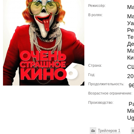
Режиссёр:
Ма
В ролях:
Ма
Уа
Ре
Те
Де
Ма
Ки
Страна:
С
Год:
20
Продолжительность:
96
Возрастное ограничение:
Производство:
Pa
Mi
Ug
Трейлеров 1