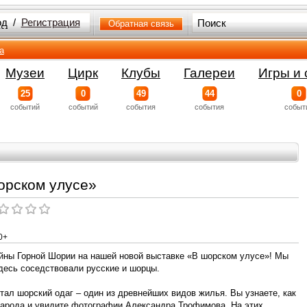
од
/
Регистрация
Обратная связь
а
Музеи
Цирк
Клубы
Галереи
Игры и 
25
0
49
44
0
событий
событий
события
события
событ
орском улусе»
0+
айны Горной Шории на нашей новой выставке «В шорском улусе»! Мы
здесь соседствовали русские и шорцы.
тал шорский одаг – один из древнейших видов жилья. Вы узнаете, как
народа и увидите фотографии Александра Трофимова. На этих