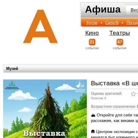
Афиша
Афиша
Вх
Хутор
•
Сити-N
•
Погод
Кино
Театры
21
67
событиe
события
Музей
Выставка «В ш
Оценка зрителей:
Голосов: 0
Возрастное ограничение:
🏔 Откройте для себя т
расскажем, как веками 
🛖 Центром экспозиции с
менялся быт коренного 