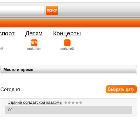
спорт
Детям
Концерты
2670
ий
события
событий
Место и время
Сегодня
Выбрать дату
Здание солдатской казармы
00: