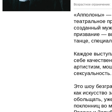
Возрастное ограничение:
«Апполоны» — 
театральное п
созданный муж
призвание — в
танце, специа
Каждое выступ
себе качестве
артистизм, мо
сексуальность.
Это шоу безгр
как искусство 
обольщать, уж
поклонниц во м