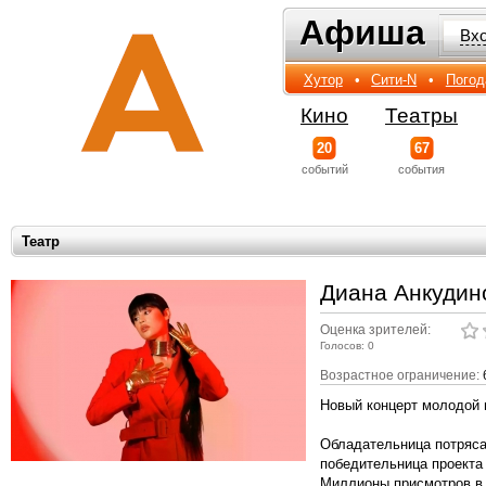
Афиша
Афиша
Вх
Хутор
•
Сити-N
•
Погод
Кино
Театры
20
67
событий
события
Театр
Диана Анкудин
Оценка зрителей:
Голосов: 0
Возрастное ограничение:
Новый концерт молодой 
Обладательница потряса
победительница проекта
Миллионы присмотров в 