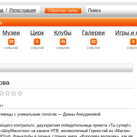
од
/
Регистрация
Обратная связь
а
Музеи
Цирк
Клубы
Галереи
Игры и 
29
0
45
42
0
событий
событий
события
события
событ
ова
6+
певицы с уникальным голосом — Дианы Анкудиновой.
ющего контральто, двухкратная победительница проекта «Ты супер!»,
 «ШоуМаскгоон» на канале НТВ, великолепный Горностай из «Маски».
Ютуб, фан-клубы в разных странах мира. «Королева мурашек», как ее