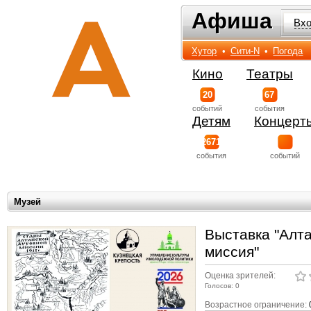
Афиша
Афиша
Вх
Хутор
•
Сити-N
•
Погода
Кино
Театры
20
67
событий
события
Детям
Концерт
2671
события
событий
Музей
Выставка "Алт
миссия"
Оценка зрителей:
Голосов: 0
Возрастное ограничение: