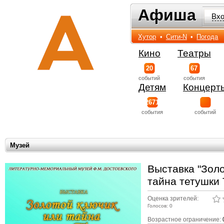
Афиша
Афиша
Вх
Хутор
•
Сити-N
•
Погода
Кино
Театры
20
67
событий
события
Детям
Концерт
2671
события
событий
Музей
Выставка "Зол
тайна тетушки
Оценка зрителей:
Голосов: 0
Возрастное ограничение: