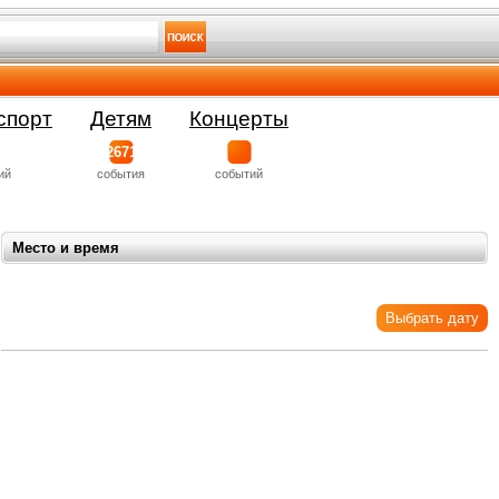
спорт
Детям
Концерты
2671
ий
события
событий
Место и время
Выбрать дату