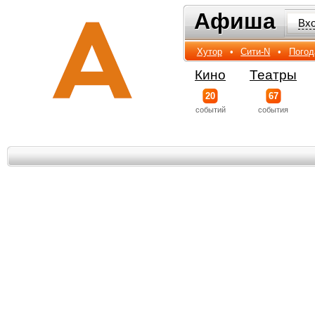
Афиша
Афиша
Вх
Хутор
•
Сити-N
•
Погод
Кино
Театры
20
67
событий
события