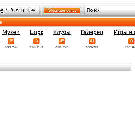
од
/
Регистрация
Обратная связь
а
Музеи
Цирк
Клубы
Галереи
Игры и 
29
0
45
42
0
событий
событий
события
события
событ