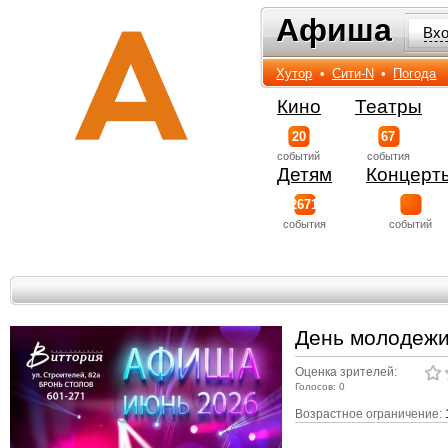
Афиша
Афиша
Вх
Хутор
•
Сити-N
•
Погода
Кино
Театры
20
67
событий
события
Детям
Концерт
2671
события
событий
День молодежи 
Оценка зрителей:
Голосов: 0
Возрастное ограничение: