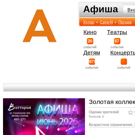
Афиша
Афиша
Вх
Хутор
•
Сити-N
•
Погода
Кино
Театры
20
67
событий
события
Детям
Концерт
2671
события
событий
Золотая коллек
Оценка зрителей:
Голосов: 0
Возрастное ограничение: