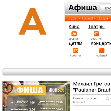
Афиша
Афиша
Вх
Хутор
•
Сити-N
•
Погода
Кино
Театры
20
67
событий
события
Детям
Концерт
2671
события
событий
Михаил Гретов
"Paulaner Brau
Оценка зрителей:
Голосов: 0