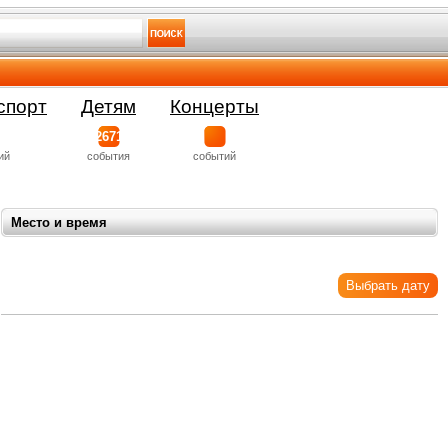
спорт
Детям
Концерты
2671
ий
события
событий
Место и время
Выбрать дату