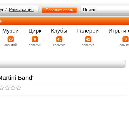
од
/
Регистрация
Обратная связь
а
Музеи
Цирк
Клубы
Галереи
Игры и 
29
0
45
42
0
событий
событий
события
события
событ
artini Band"