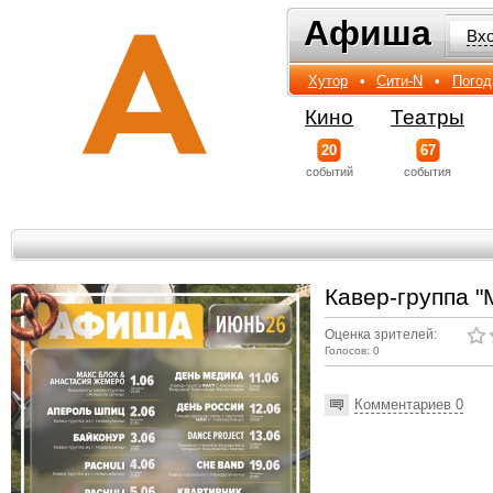
Афиша
Афиша
Вх
Хутор
•
Сити-N
•
Погод
Кино
Театры
20
67
событий
события
Кавер-группа "M
Оценка зрителей:
Голосов: 0
Комментариев 0