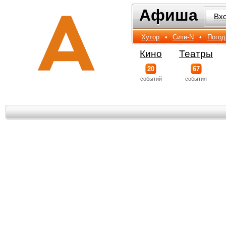
Афиша
Афиша
Вх
Хутор
•
Сити-N
•
Погод
Кино
Театры
20
67
событий
события