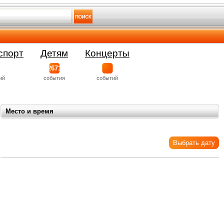
спорт
Детям
Концерты
2671
ий
события
событий
Место и время
Выбрать дату