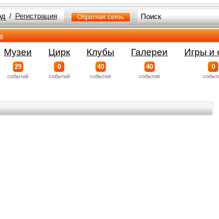
од
/
Регистрация
Обратная связь
а
Музеи
Цирк
Клубы
Галереи
Игры и 
29
0
40
40
0
событий
событий
события
события
событ