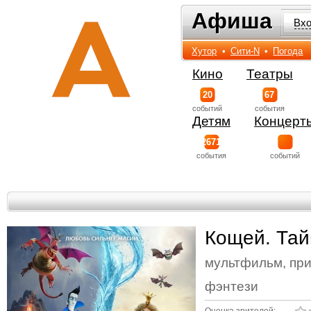
Афиша
Афиша
Вх
Хутор
•
Сити-N
•
Погода
Кино
Театры
20
67
событий
события
Детям
Концерт
2671
события
событий
Кощей. Тай
мультфильм, при
фэнтези