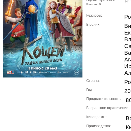
Оценка зрителей:
Голосов: 0
Режиссёр:
Ро
В ролях:
Ви
Ек
Вл
Са
Ва
Аг
Ир
Ал
Страна:
Ро
Год:
20
Продолжительность:
80
Возрастное ограничение:
Кинопрокат:
Во
Производство:
Ки