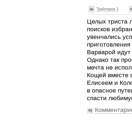
Трейлеров 1
Целых триста 
поисков избра
увенчались усп
приготовления 
Варварой идут
Однако так про
мечта не испол
Кощей вместе 
Елисеем и Кол
в опасное путе
спасти любиму
Комментари