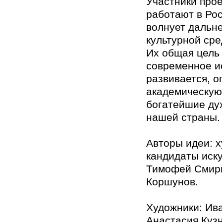
Участники прое
работают в Рос
волнует дальн
культурной сре
Их общая цель 
современное и
развивается, о
академическую
богатейшие ду
нашей страны.
Авторы идеи: х
кандидаты иск
Тимофей Смир
Коршунов.
Художники: Ив
Анастасия Куз