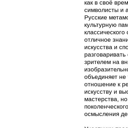
как в своё вре
символисты и 
Русские метам
культурную пам
классического 
отличное знан
искусства и сп
разговаривать
зрителем на в
изобразительн
объединяет не
отношение к р
искусству и вы
мастерства, но
поколенческог
осмысления де