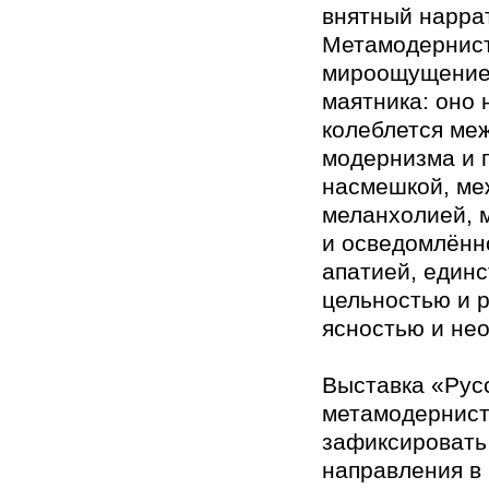
внятный нарра
Метамодернис
мироощущение
маятника: оно
колеблется ме
модернизма и 
насмешкой, ме
меланхолией, 
и осведомлённ
апатией, един
цельностью и 
ясностью и не
Выставка «Рус
метамодернист
зафиксировать
направления в