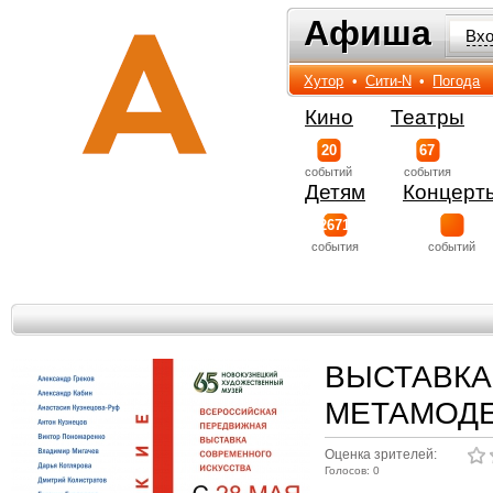
Афиша
Афиша
Вх
Хутор
•
Сити-N
•
Погода
Кино
Театры
20
67
событий
события
Детям
Концерт
2671
события
событий
ВЫСТАВКА
МЕТАМОД
Оценка зрителей:
Голосов: 0