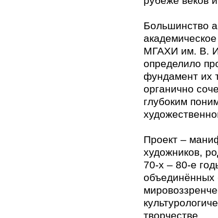
рубеже веков и
Большинство а
академическое
МГАХИ им. В. И
определило пр
фундамент их 
органично соч
глубоким пони
художественно
Проект – мани
художников, р
70-х – 80-е го
объединённых
мировоззренче
культурологиче
творчестве.