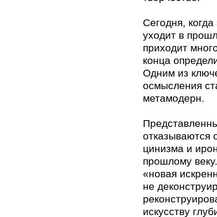
Сегодня, когда
уходит в прошл
приходит много
конца определ
Одним из ключ
осмысления ст
метамодерн.
Представленны
отказываются о
цинизма и иро
прошлому веку.
«новая искрен
не деконструир
реконструиров
искусству глуб