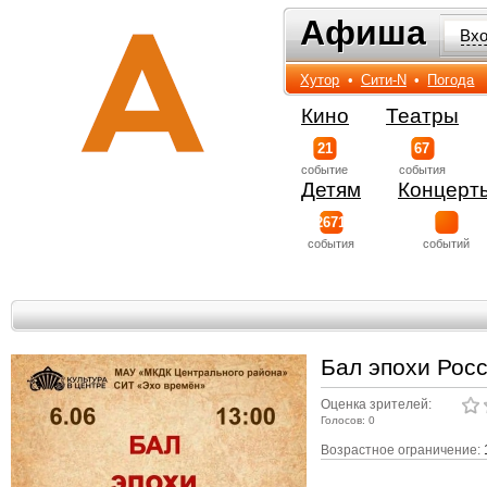
Афиша
Афиша
Вх
Хутор
•
Сити-N
•
Погода
Кино
Театры
21
67
событиe
события
Детям
Концерт
2671
события
событий
Бал эпохи Рос
Оценка зрителей:
Голосов: 0
Возрастное ограничение: