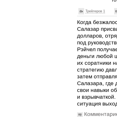
Трейлеров 1
Когда безжало
Салазар присв
долларов, отря
под руководст
Рэйчел получа
деньги любой ц
их соратники 
стратегию дав
затем отправл
Салазара, где
свои навыки о
и взрывчаткой.
ситуация выход
Комментари