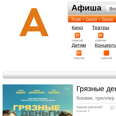
Афиша
Афиша
Вх
Хутор
•
Сити-N
•
Погода
Кино
Театры
20
68
событий
события
Детям
Концерт
2671
события
событий
Грязные де
боевик, триллер
Оценка зрителей:
Голосов: 0