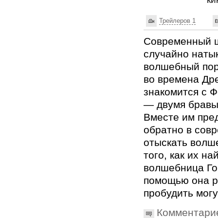
Трейлеров 1
Современный ш
случайно наты
волшебный пор
во времена Дре
знакомится с 
— двумя бравы
Вместе им пре
обратно в сов
отыскать волш
того, как их на
волшебница Го
помощью она р
пробудить мог
Комментари