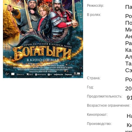
Режиссёр:
Па
В ролях:
Ро
По
Ми
Ан
Ра
Ка
Ал
Та
Сэ
Страна:
Ро
Год:
20
Продолжительность:
91
Возрастное ограничение:
Кинопрокат:
Н
Производство:
Ки
ки