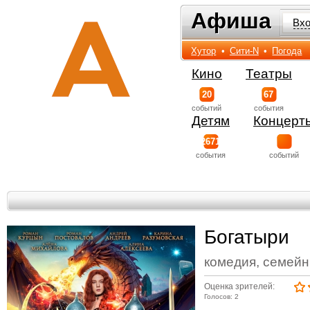
Афиша
Афиша
Вх
Хутор
•
Сити-N
•
Погода
Кино
Театры
20
67
событий
события
Детям
Концерт
2671
события
событий
Богатыри
комедия, семейн
Оценка зрителей:
Голосов: 2