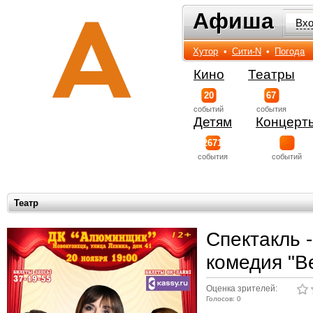
Афиша
Афиша
Вх
Хутор
•
Сити-N
•
Погода
Кино
Театры
20
67
событий
события
Детям
Концерт
2671
события
событий
Театр
Спектакль 
комедия "В
Оценка зрителей:
Голосов: 0