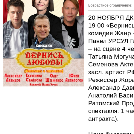
Возрастное ограничение:
20 НОЯБРЯ Д
19 00 «Вернись
комедия Жанр -
Павел УРСУЛ Г
– на сцене 4 ч
Татьяна Могуч
Семенова Акте
засл. артист 
Режиссер Жора
Александр Дав
Анатолий Васи
Ратомский Про
спектакля: 1 ча
антракта).