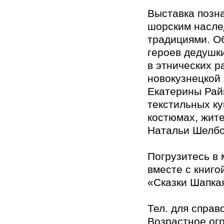
Выставка позн
шорским насле
традициями. О
героев дедушк
в этнических р
новокузнецкой
Екатерины Рай
текстильных к
костюмах, жит
Натальи Шелбо
Погрузитесь в 
вместе с книг
«Сказки Шапка
Тел. для справо
Возрастное ог