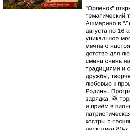
"Орлёнок" отк
тематический т
Ашмарино в "Ле
августа по 16 а
уникальное мес
мечты о насто
детстве для лю
смена очень н
традициями и 
дружбы, творче
любовью к пр
Родины. Програ
зарядка, 🥁 то
и приём в пион
патриотическая
костры с песня
дискотека 80-х