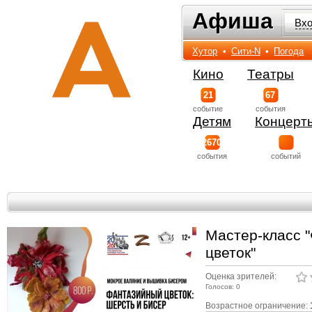
Афиша
Афиша
Вх
Хутор
•
Сити-N
•
Погода
Кино
Театры
21
67
событиe
события
Детям
Концерт
2670
события
событий
Мастер-класс 
цветок"
Оценка зрителей:
Голосов: 0
Возрастное ограничение: