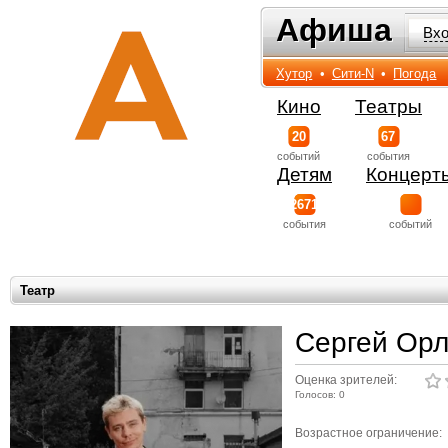
Афиша
Афиша
Вх
Хутор
•
Сити-N
•
Погода
Кино
Театры
20
67
событий
события
Детям
Концерт
2671
события
событий
Театр
Сергей Орл
Оценка зрителей:
Голосов: 0
Возрастное ограничение: